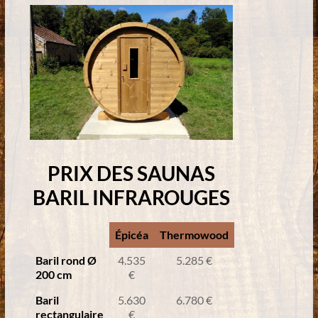
PRIX DES SAUNAS
BARIL INFRAROUGES
Épicéa
Thermowood
Baril rond Ø
4.535
5.285 €
200 cm
€
Baril
5.630
6.780 €
rectangulaire
€