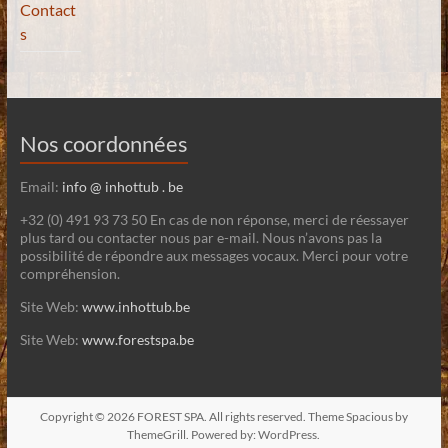
Contact
s
Nos coordonnées
Email:
info @ inhottub . be
+32 (0) 491 93 73 50 En cas de non réponse, merci de réessayer
plus tard ou contacter nous par e-mail. Nous n’avons pas la
possibilité de répondre aux messages vocaux. Merci pour votre
compréhension.
Site Web:
www.inhottub.be
Site Web:
www.forestspa.be
Copyright © 2026
FOREST SPA
. All rights reserved. Theme
Spacious
by
ThemeGrill. Powered by:
WordPress
.