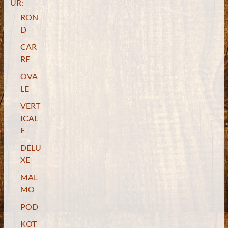
UR:
RON
D
CAR
RE
OVA
LE
VERT
ICAL
E
DELU
XE
MAL
MO
POD
KOT