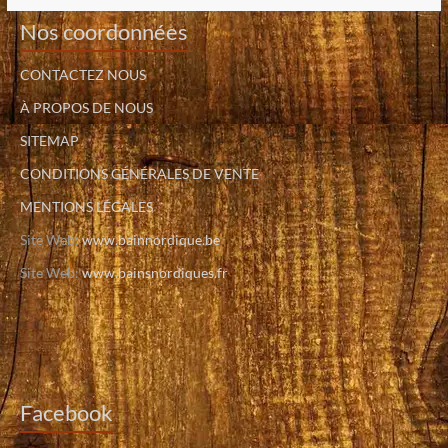
Nos coordonnées
CONTACTEZ NOUS
À PROPOS DE NOUS
SITEMAP
CONDITIONS GÉNÉRALES DE VENTE
MENTIONS LÉGALES
Site Web:
www.bainnordique.be
Site Web:
www.bainsnordiques.fr
Facebook