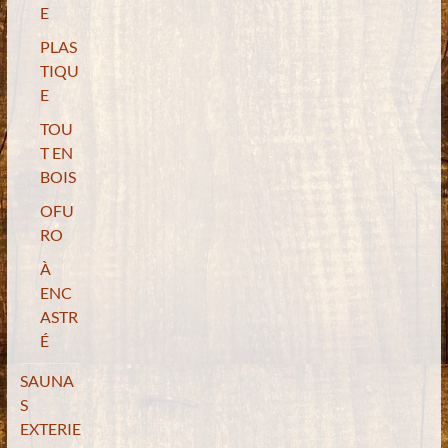
E
PLAS
TIQU
E
TOU
T EN
BOIS
OFU
RO
À
ENC
ASTR
É
SAUNA
S
EXTERIE