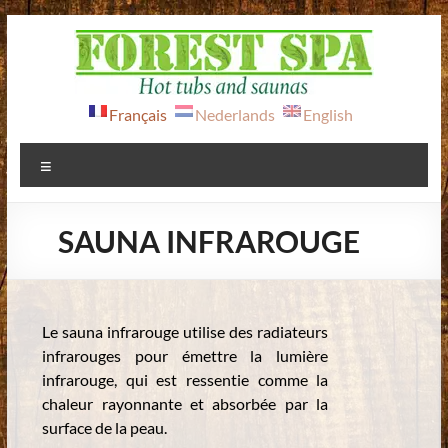
Aller
au
contenu
FOREST
Français
Nederlands
English
SPA
Menu
Bains
Nordiques
SAUNA INFRAROUGE
&
saunas
Le sauna infrarouge utilise des radiateurs
infrarouges pour émettre la lumière
infrarouge, qui est ressentie comme la
chaleur rayonnante et absorbée par la
surface de la peau.