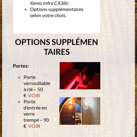
Xenio Infra CX36I;
Options supplémentaires
selon votre chois.
OPTIONS
SUPPLÉMEN
TAIRES
Portes:
Porte
verrouillable
à clé – 50
€
VOIR
Porte
d’entrée en
verre
trempé – 90
€
VOIR