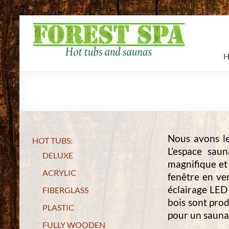
Skip
to
FOREST
content
SPA
H
Hot
tubs
&
saunas
Nous avons le
HOT TUBS:
L’espace sau
DELUXE
magnifique et 
ACRYLIC
fenêtre en ve
éclairage LED 
FIBERGLASS
bois sont pro
PLASTIC
pour un sauna 
FULLY WOODEN