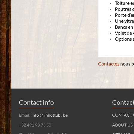
Toiture e
Poutres 
Porte d’e
Une vitre
Bancs en
Volet de 
Options 
Contactez
nous p
Contact info
Contact
Email:
info @ inhottub . be
CONTACT 
+32 491 93 73 50
ABOUT US