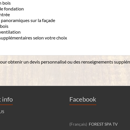
n bois
de fondation
ntrée
 panoramiques sur la façade
 bois
ventilation
supplémentaires selon votre choix
our obtenir un devis personnalisé ou
des renseignements supplém
 info
Facebook
US
(Français)
FOREST SPA TV