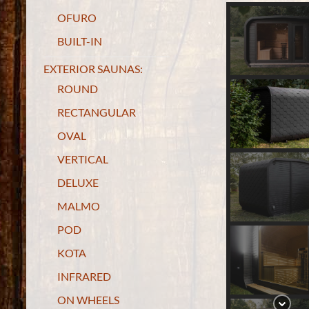
OFURO
BUILT-IN
EXTERIOR SAUNAS:
ROUND
RECTANGULAR
OVAL
VERTICAL
DELUXE
MALMO
POD
KOTA
INFRARED
ON WHEELS